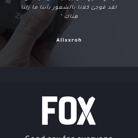
عندما رأينا أنه لا يزال يعمل بعد
لقد فوجئ كلانا بالشعور بأننا ما زلنا
هناك ”
الانتهاء ”
Alixxroh
KSG