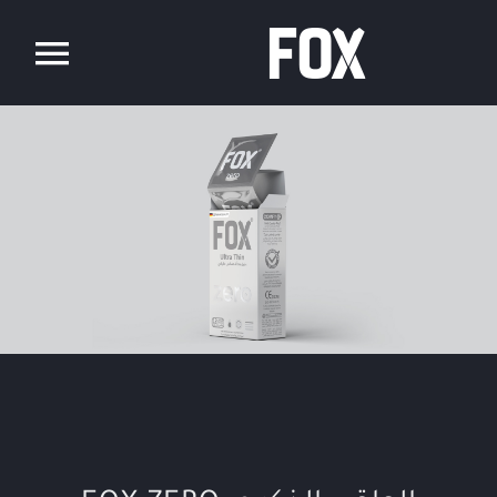
Ski
t
conten