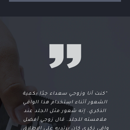
“كنت أنا وزوجي سعداء جدًا بكمية
“استلمت هذه الواقيات الذكرية منذ
الشعور أثناء استخدام هذا الواقي
فترة وأخيراً تمكنت من استخدامها.
شعرت أنه لم يكن هناك شيء. لا
الذكري. إنه شعور مثل الجلد عند
ملامسته للجلد. قال زوجي أفضل
مشاكل أو عيوب. ربما أفضل واقي
واقي ذكري كان يرتديه على الإطلاق.
ذكري استخدمناه. لقد فوجئنا بالفعل