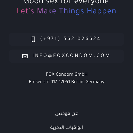
Good sex for everyone
Let’s Make Things Happen
026624 562 (971+)
INFO@FOXCONDOM.COM
FOX Condom GmbH
Emser str. 117, 12051 Berlin, Germany
عن فوكس
الواقيات الذكرية