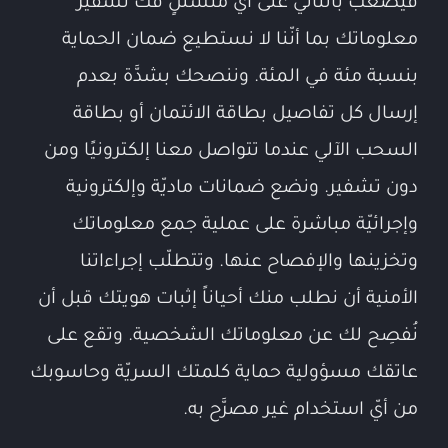
فيصعب بالتّالي على أيّ متسلّلٍ فكّ تشفير
معلوماتك بما أنّنا لا نستطيع ضمان الحماية
بنسبة مئة في المئة. وننصحك بشدَّة بعدم
إرسال كل تفاصيل بطاقة الائتمان أو بطاقة
السحب الآلي عندما تتواصل معنا إلكترونيًا ومن
دون تشفير. ونضع ضمانات ماديّة وإلكترونية
وإجرائيّة مباشرة على عملية جمع معلوماتك
وتخزينها والإفصاح عنها. وتتطلّب إجراءاتنا
الأمنية أن نطلب منك أحياناً إثبات هويتك قبل أن
نُفصِح لك عن معلوماتك الشخصية. وتقع على
عاتقك مسؤولية حماية كلمتك السريّة وحاسوبك
من أيّ استخدام غير مصرَّح به.