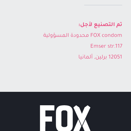
تم التصنيع لأجل:
FOX condom محدودة المسؤولية
Emser str.117
12051 برلين, ألمانيا